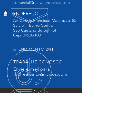
comercial@realvalorservicos.com
ENDEREÇO
Av. Conde Francisco Matarazzo, 85
Sala 51 -
Bairro Centro
São Caetano do Sul -
SP
Cep:
09520-100
ATENDIMENTO 24H
TRABALHE CONOSCO
Envie e-mail para
rh@realvalorservicos.com
MISSÃO
Oferecer aos nossos cientes
soluções que os atendam plenamente,
buscando sempre novas tecnologias