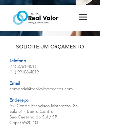
SOLICITE UM ORÇAMENTO
Telefone
(11) 2761-4011
(11) 99106-4019
Email
comercial@realvalorservicos.com
Endereço
Av. Conde Francisco Matarazzo, 85
Sala 51 -
Bairro Centro
São Caetano do Sul /
SP
Cep:
09520-100