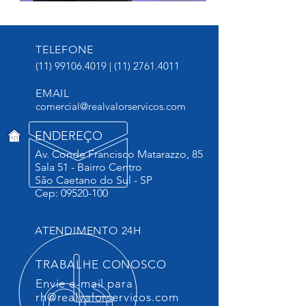
TELEFONE
(11) 99106.4019
|
(11) 2761.4011
EMAIL
comercial@realvalorservicos.com
ENDEREÇO
Av. Conde Francisco Matarazzo, 85
Sala 51 -
Bairro Centro
São Caetano do Sul -
SP
Cep:
09520-100
ATENDIMENTO 24H
TRABALHE CONOSCO
Envie e-mail para
rh@realvalorservicos.com